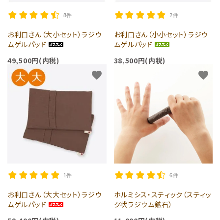
ペットに使用できるグッズ
8件
2件
読み物
お利口さん（大小セット）ラジウ
お利口さん（小小セット）ラジウ
ムゲルパッド
ムゲルパッド
らら店長
49,500円(内税)
38,500円(内税)
favorite
favorite
製品情報
ショッピングガイド
ご利用ガイド
プライバシーポリシー
1件
6件
特定商取引法について
お利口さん（大大セット）ラジウ
ホルミシス・スティック（スティッ
ムゲルパッド
ク状ラジウム鉱石）
お問い合わせ