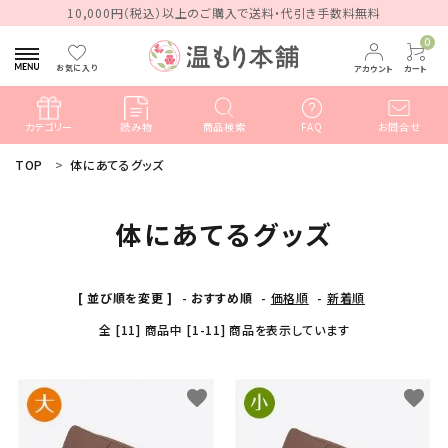
10,000円（税込）以上のご購入で送料・代引き手数料無料
0
お気に入り
アカウント
カート
カテゴリー
読み物
商品検索
FAQ
お問合せ
TOP
体にあてるグッズ
search
体にあてるグッズ
ACCOUNT MENU
ようこそ ゲスト 様
[ 並び順を変更 ]
-
おすすめ順
-
価格順
-
新着順
meeting_room
person
ログイン
新規会員登録
全 [11] 商品中 [1-11] 商品を表示しています
favorite
favorite