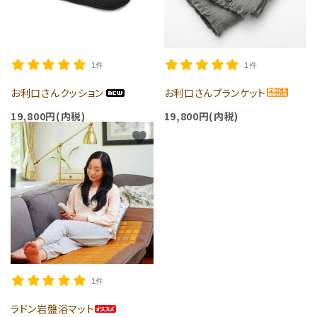
1件
1件
お利口さんクッション
お利口さんブランケット
19,800円(内税)
19,800円(内税)
favorite
1件
ラドン岩盤浴マット