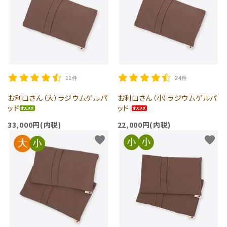
全商品
特集
ラジウム温泉グッズ
貼るお灸
11件
24件
お利口さん（大）ラジウムゲルパ
お利口さん（小）ラジウムゲルパ
サプリメント
ッド
ッド
33,000円(内税)
22,000円(内税)
目的で探す
favorite
favorite
お得なセット
お風呂で使用するグッズ
体にあてるグッズ