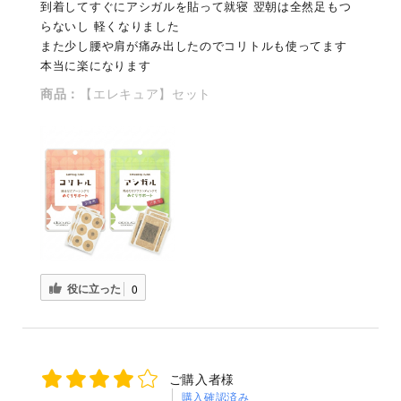
到着してすぐにアシガルを貼って就寝 翌朝は全然足もつ
ペットに使用できるグッズ
らないし 軽くなりました
また少し腰や肩が痛み出したのでコリトルも使ってます
読み物
本当に楽になります
商品：
【エレキュア】セット
らら店長
製品情報
ショッピングガイド
ご利用ガイド
プライバシーポリシー
役に立った
0
特定商取引法について
お問い合わせ
ご購入者様
購入確認済み