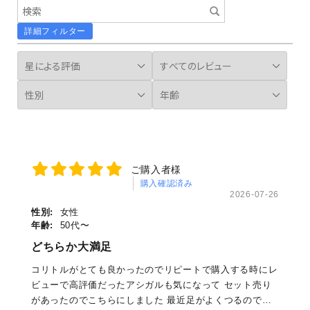
全商品
詳細フィルター
特集
ラジウム温泉グッズ
貼るお灸
サプリメント
ご購入者様
目的で探す
購入確認済み
2026-07-26
お得なセット
性別:
女性
年齢:
50代〜
お風呂で使用するグッズ
どちらか大満足
コリトルがとても良かったのでリピートで購入する時にレ
体にあてるグッズ
ビューで高評価だったアシガルも気になって セット売り
があったのでこちらにしました 最近足がよくつるので…