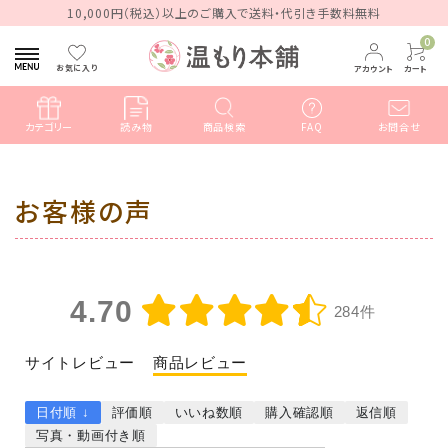
10,000円（税込）以上のご購入で送料・代引き手数料無料
0
お気に入り
アカウント
カート
カテゴリー
読み物
商品検索
FAQ
お問合せ
search
お客様の声
ACCOUNT MENU
ようこそ ゲスト 様
4.70
284件
meeting_room
person
ログイン
新規会員登録
サイトレビュー
商品レビュー
日付順 ↓
評価順
いいね数順
購入確認順
返信順
写真・動画付き順