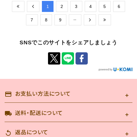
​1
​2
​3
​4
​5
​6
​7
​8
​9
SNSでこのサイトをシェアしましょう
お支払い方法について
payment
送料・配送について
local_shipping
返品について
replay