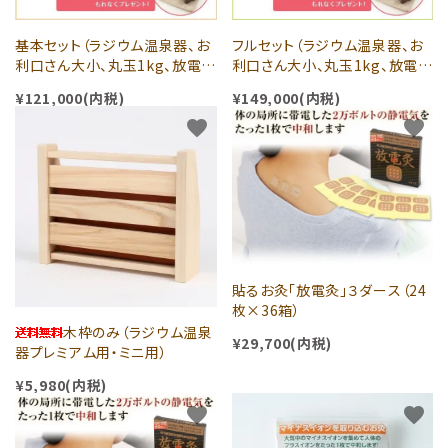
基本セット（ラジウム温泉器、お
フルセット（ラジウム温泉器、お
利口さん大小、丸玉1kg、放電灸
利口さん大小、丸玉1kg、放電灸
2、足裏灸2）今だけ！ホルミシス
2、足裏灸2、アガリクスα、エラブ
¥121,000(内税)
¥149,000(内税)
スティック2本とホルミシス・ク
パワー）ホルミシススティック2
ッションプレゼント中！
本とホルミシス・クッションプレ
favorite
favorite
ゼント中
貼るお灸「放電灸」３ダース（24
枚×36箱）
木枠のみ（ラジウム温泉
¥29,700(内税)
器プレミアム用・ミニ用）
¥5,980(内税)
favorite
favorite