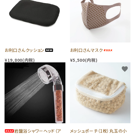
お利口さんクッション
お利口さんマスク
¥19,800(内税)
¥5,500(内税)
favorite
favorite
岩盤浴シャワーヘッド（ア
メッシュポーチ（1枚）丸玉の小