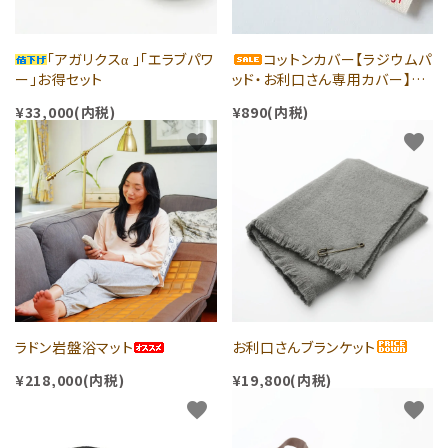
「アガリクスα 」「エラブパワ
コットンカバー【ラジウムパ
ー」お得セット
ッド・お利口さん専用カバー】セ
ール中！
¥33,000(内税)
¥890(内税)
favorite
favorite
ラドン岩盤浴マット
お利口さんブランケット
¥218,000(内税)
¥19,800(内税)
favorite
favorite