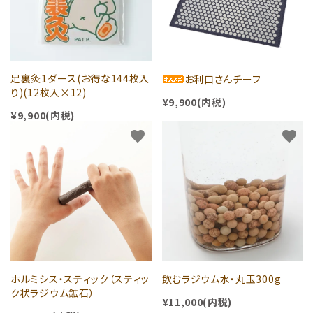
足裏灸1ダース(お得な144枚入
お利口さんチーフ
り)(12枚入×12)
¥9,900(内税)
¥9,900(内税)
favorite
favorite
ホルミシス・スティック（スティッ
飲むラジウム水・丸玉300g
ク状ラジウム鉱石）
¥11,000(内税)