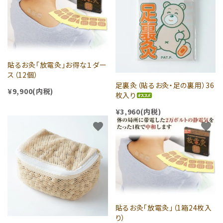
貼るお灸「放電灸」お得な１ダー
ス（12個）
足裏灸（貼るお灸・足の裏用）36
¥9,900(内税)
枚入り
¥3,960(内税)
favorite
favorite
貼るお灸「放電灸」（1箱24枚入
り）