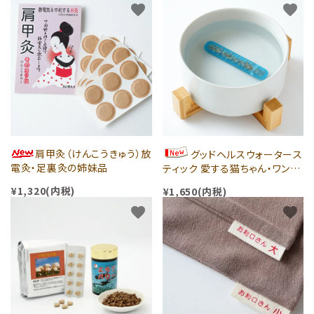
favorite
favorite
ペットに使用できるグッズ
読み物
らら店長
製品情報
ショッピングガイド
肩甲灸（けんこうきゅう）放
グッドヘルスウォータース
電灸・足裏灸の姉妹品
ティック 愛する猫ちゃん・ワンち
ゃんに
ご利用ガイド
¥1,320(内税)
¥1,650(内税)
favorite
favorite
プライバシーポリシー
特定商取引法について
お問い合わせ