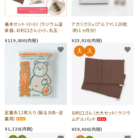
基本セット（小小）（ラジウム温
アガリクスα（アルファ）120粒
泉器、お利口さん小小、丸玉
（約１ヶ月分）
1kg、放電灸2、足裏灸2）ホルミ
¥119,000(内税)
¥25,920(内税)
シススティック2本とホルミシ
ス・クッションプレゼント中！
favorite
favorite
足裏灸12枚入り（貼るお灸・足
お利口さん（大大セット）ラジウ
裏用）
ムゲルパッド
¥1,320(内税)
¥59,400(内税)