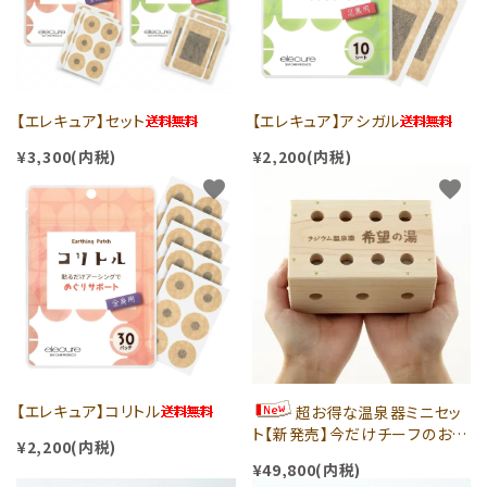
全商品
特集
ラジウム温泉グッズ
【エレキュア】セット
【エレキュア】アシガル
¥3,300(内税)
¥2,200(内税)
貼るお灸
favorite
favorite
サプリメント
目的で探す
お得なセット
お風呂で使用するグッズ
【エレキュア】コリトル
超お得な温泉器ミニセッ
ト【新発売】今だけチーフのおま
体にあてるグッズ
¥2,200(内税)
けつき！
¥49,800(内税)