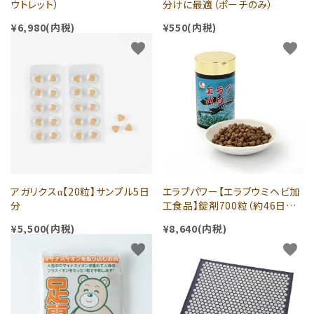
ウトレット）
分けに最適（ポーチのみ）
¥6,980(内税)
¥550(内税)
favorite
favorite
アガリクスα【20粒】サンプル5日
エラブパワー【エラブウミヘビ加
分
工食品】錠剤700粒（約46日分）
¥5,500(内税)
¥8,640(内税)
favorite
favorite