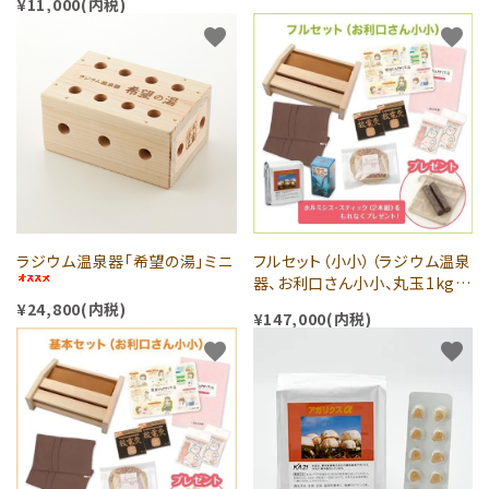
¥11,000(内税)
favorite
favorite
ラジウム温泉器「希望の湯」ミニ
フルセット（小小）（ラジウム温泉
器、お利口さん小小、丸玉1kg、
放電灸2、足裏灸2、アガリクス
¥24,800(内税)
¥147,000(内税)
α、エラブパワー）ホルミシスステ
ィック2本とクッションプレゼント
favorite
favorite
中！