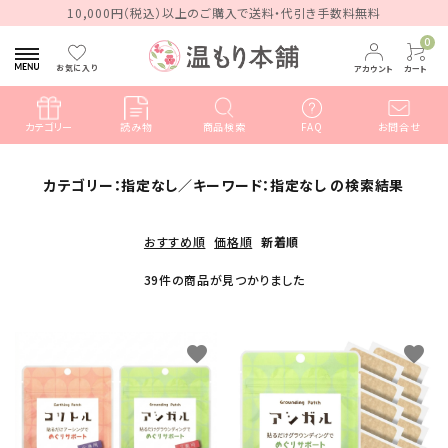
10,000円（税込）以上のご購入で送料・代引き手数料無料
0
お気に入り
アカウント
カート
カテゴリー
読み物
商品検索
FAQ
お問合せ
search
カテゴリー：指定なし／キーワード：指定なし の検索結果
おすすめ順
価格順
新着順
ACCOUNT MENU
ようこそ ゲスト 様
39件の商品が見つかりました
meeting_room
person
ログイン
新規会員登録
favorite
favorite